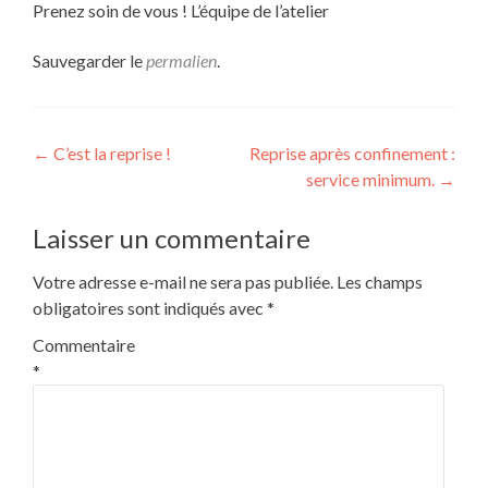
Prenez soin de vous ! L’équipe de l’atelier
Sauvegarder le
permalien
.
Navigation
←
C’est la reprise !
Reprise après confinement :
service minimum.
→
de
l’article
Laisser un commentaire
Votre adresse e-mail ne sera pas publiée.
Les champs
obligatoires sont indiqués avec
*
Commentaire
*