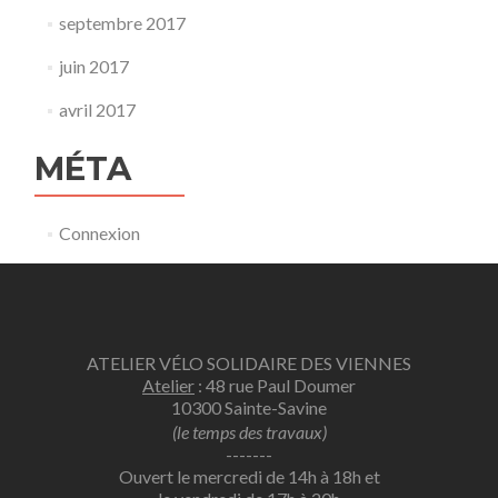
septembre 2017
juin 2017
avril 2017
MÉTA
Connexion
ATELIER VÉLO SOLIDAIRE DES VIENNES
Atelier
: 48 rue Paul Doumer
10300 Sainte-Savine
(le temps des travaux)
-------
Ouvert le mercredi de 14h à 18h et