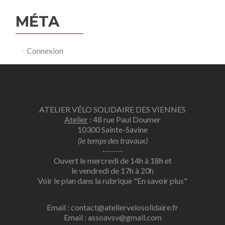
MÉTA
Connexion
ATELIER VÉLO SOLIDAIRE DES VIENNES
Atelier
: 48 rue Paul Doumer
10300 Sainte-Savine
(le temps des travaux)
-------
Ouvert le mercredi de 14h à 18h et
le vendredi de 17h à 20h
Voir le plan dans la rubrique
"En savoir plus"
Email : contact@ateliervelosolidaire.fr
Email : assoavsv@gmail.com