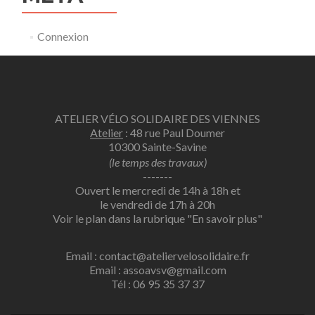
Connexion
ATELIER VÉLO SOLIDAIRE DES VIENNES
Atelier
: 48 rue Paul Doumer
10300 Sainte-Savine
(le temps des travaux)
-------
Ouvert le mercredi de 14h à 18h et
le vendredi de 17h à 20h
Voir le plan dans la rubrique
"En savoir plus"
Email : contact@ateliervelosolidaire.fr
Email : assoavsv@gmail.com
Tél : 06 95 35 37 37