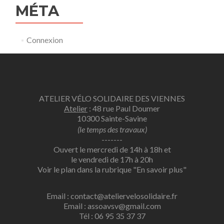
MÉTA
Connexion
ATELIER VÉLO SOLIDAIRE DES VIENNES
Atelier
: 48 rue Paul Doumer
10300 Sainte-Savine
(le temps des travaux)
-------
Ouvert le mercredi de 14h à 18h et
le vendredi de 17h à 20h
Voir le plan dans la rubrique
"En savoir plus"
Email : contact@ateliervelosolidaire.fr
Email : assoavsv@gmail.com
Tél : 06 95 35 37 37